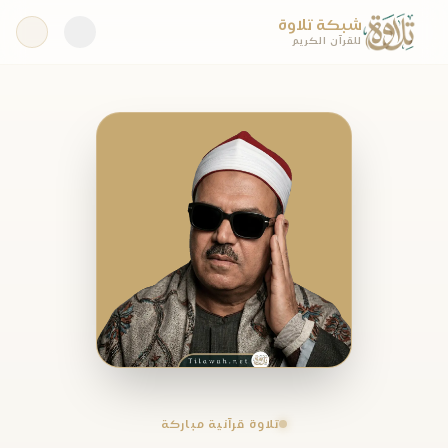
شبكة تلاوة
للقرآن الكريم
تلاوة قرآنية مباركة