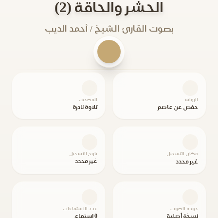
الحشر والحاقة (2)
بصوت القارئ الشيخ / أحمد الديب
الرواية
المصحف
حفص عن عاصم
تلاوة نادرة
مكان التسجيل
تاريخ التسجيل
غير محدد
غير محدد
جودة الصوت
عدد الاستماعات
نسخة أصلية
0 استماع