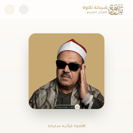
شبكة تلاوة
للقرآن الكريم
تلاوة قرآنية مباركة