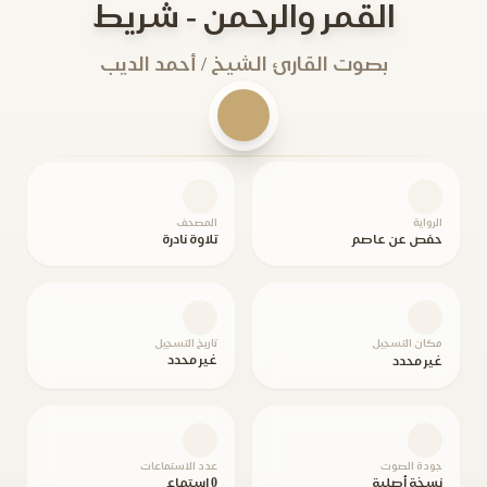
القمر والرحمن - شريط
بصوت القارئ الشيخ / أحمد الديب
الرواية
المصحف
حفص عن عاصم
تلاوة نادرة
مكان التسجيل
تاريخ التسجيل
غير محدد
غير محدد
جودة الصوت
عدد الاستماعات
نسخة أصلية
0 استماع