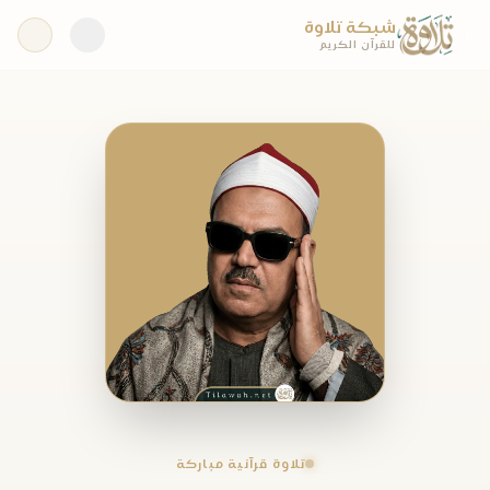
شبكة تلاوة
للقرآن الكريم
تلاوة قرآنية مباركة