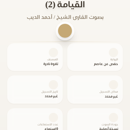
القيامة (2)
بصوت القارئ الشيخ / أحمد الديب
الرواية
المصحف
حفص عن عاصم
تلاوة نادرة
مكان التسجيل
تاريخ التسجيل
غير محدد
غير محدد
جودة الصوت
عدد الاستماعات
نسخة أصلية
0 استماع