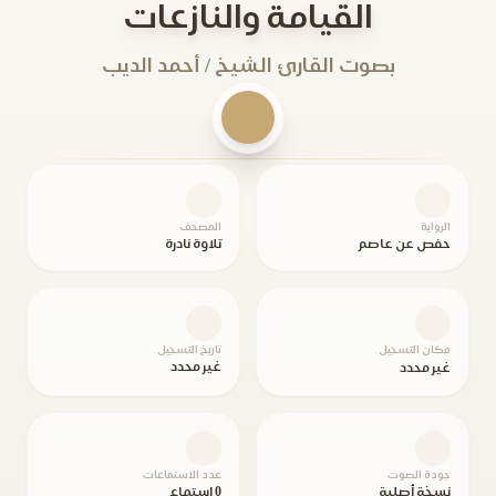
القيامة والنازعات
بصوت القارئ الشيخ / أحمد الديب
الرواية
المصحف
حفص عن عاصم
تلاوة نادرة
مكان التسجيل
تاريخ التسجيل
غير محدد
غير محدد
جودة الصوت
عدد الاستماعات
نسخة أصلية
0 استماع