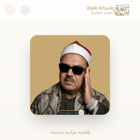
شبكة تلاوة
للقرآن الكريم
تلاوة قرآنية مباركة