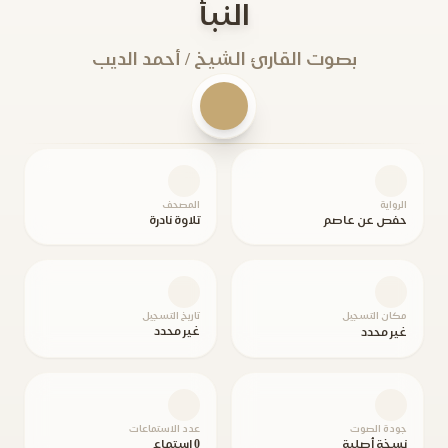
النبأ
بصوت القارئ الشيخ / أحمد الديب
الرواية
المصحف
حفص عن عاصم
تلاوة نادرة
مكان التسجيل
تاريخ التسجيل
غير محدد
غير محدد
جودة الصوت
عدد الاستماعات
نسخة أصلية
0 استماع