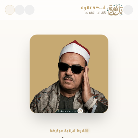
شبكة تلاوة
للقرآن الكريم
تلاوة قرآنية مباركة