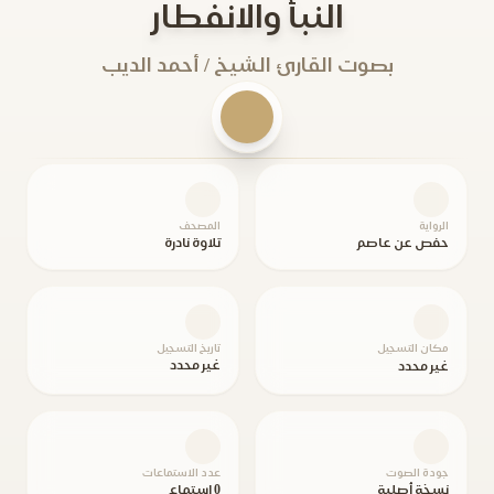
النبأ والانفطار
بصوت القارئ الشيخ / أحمد الديب
الرواية
المصحف
حفص عن عاصم
تلاوة نادرة
مكان التسجيل
تاريخ التسجيل
غير محدد
غير محدد
جودة الصوت
عدد الاستماعات
نسخة أصلية
0 استماع