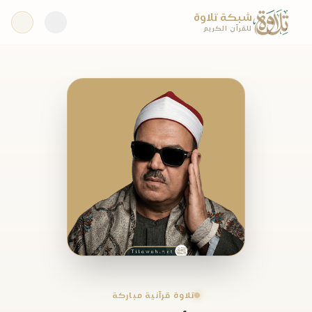
شبكة تلاوة
للقرآن الكريم
تلاوة قرآنية مباركة