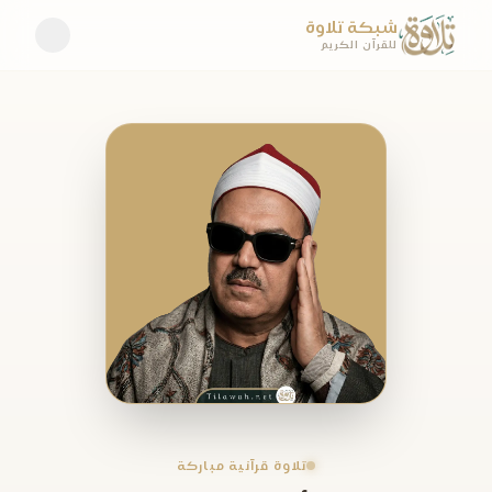
شبكة تلاوة
للقرآن الكريم
تلاوة قرآنية مباركة