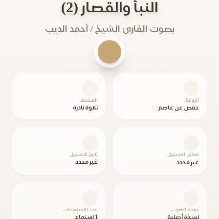
النبأ والقصار (2)
بصوت القارئ الشيخ / أحمد الديب
الرواية
المصحف
حفص عن عاصم
تلاوة نادرة
مكان التسجيل
تاريخ التسجيل
غير محدد
غير محدد
جودة الصوت
عدد الاستماعات
نسخة أصلية
1 استماع