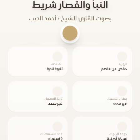
النبأ والقصار شريط
بصوت القارئ الشيخ / أحمد الديب
الرواية
المصحف
حفص عن عاصم
تلاوة نادرة
مكان التسجيل
تاريخ التسجيل
غير محدد
غير محدد
جودة الصوت
عدد الاستماعات
نسخة أصلية
0 استماع