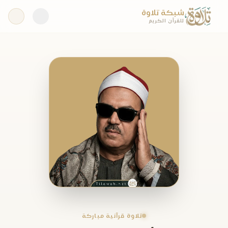
شبكة تلاوة
للقرآن الكريم
تلاوة قرآنية مباركة