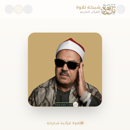
شبكة تلاوة
للقرآن الكريم
تلاوة قرآنية مباركة