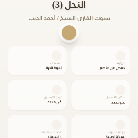
النحل (3)
بصوت القارئ الشيخ / أحمد الديب
الرواية
المصحف
حفص عن عاصم
تلاوة نادرة
مكان التسجيل
تاريخ التسجيل
غير محدد
غير محدد
جودة الصوت
عدد الاستماعات
نسخة أصلية
4 استماع