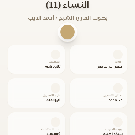
النساء (11)
بصوت القارئ الشيخ / أحمد الديب
الرواية
المصحف
حفص عن عاصم
تلاوة نادرة
مكان التسجيل
تاريخ التسجيل
غير محدد
غير محدد
جودة الصوت
عدد الاستماعات
نسخة أصلية
0 استماع