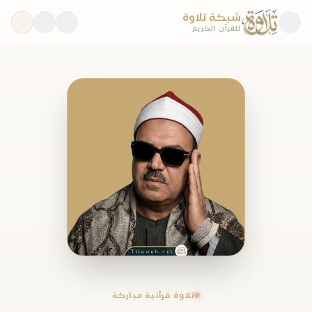
شبكة تلاوة
للقرآن الكريم
تلاوة قرآنية مباركة