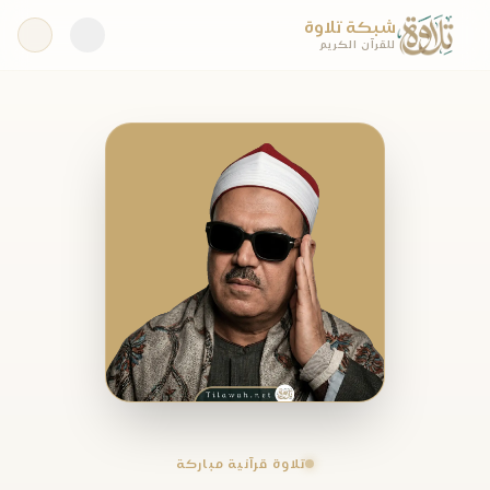
شبكة تلاوة
للقرآن الكريم
تلاوة قرآنية مباركة