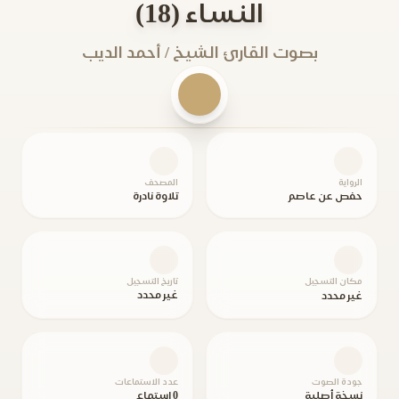
النساء (18)
بصوت القارئ الشيخ / أحمد الديب
الرواية
المصحف
حفص عن عاصم
تلاوة نادرة
مكان التسجيل
تاريخ التسجيل
غير محدد
غير محدد
جودة الصوت
عدد الاستماعات
نسخة أصلية
0 استماع