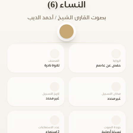
النساء (6)
بصوت القارئ الشيخ / أحمد الديب
الرواية
المصحف
حفص عن عاصم
تلاوة نادرة
مكان التسجيل
تاريخ التسجيل
غير محدد
غير محدد
جودة الصوت
عدد الاستماعات
نسخة أصلية
2 استماع