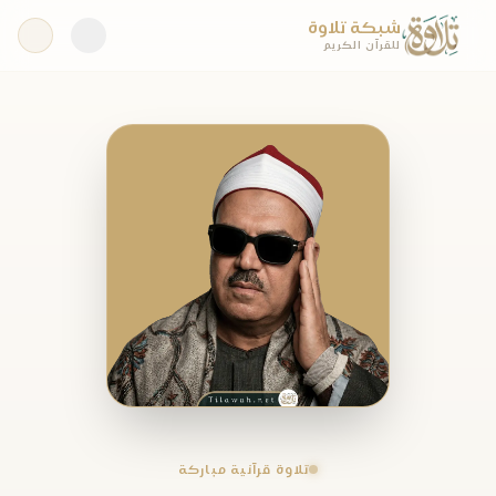
شبكة تلاوة
للقرآن الكريم
تلاوة قرآنية مباركة