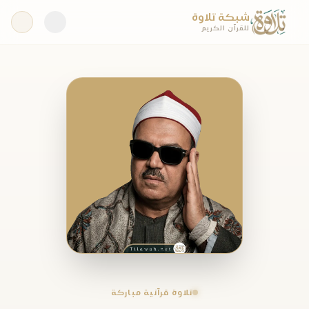
شبكة تلاوة
للقرآن الكريم
تلاوة قرآنية مباركة