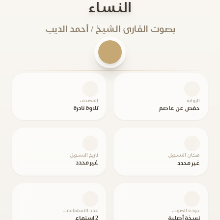
النساء
بصوت القارئ الشيخ / أحمد الديب
الرواية
المصحف
حفص عن عاصم
تلاوة نادرة
مكان التسجيل
تاريخ التسجيل
غير محدد
غير محدد
جودة الصوت
عدد الاستماعات
نسخة أصلية
2 استماع