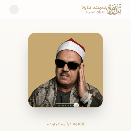
شبكة تلاوة
للقرآن الكريم
تلاوة قرآنية مباركة