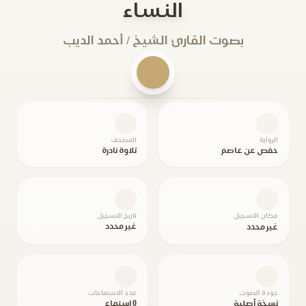
النساء
بصوت القارئ الشيخ / أحمد الديب
الرواية
المصحف
حفص عن عاصم
تلاوة نادرة
مكان التسجيل
تاريخ التسجيل
غير محدد
غير محدد
جودة الصوت
عدد الاستماعات
نسخة أصلية
0 استماع