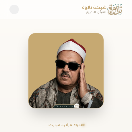
شبكة تلاوة
للقرآن الكريم
تلاوة قرآنية مباركة