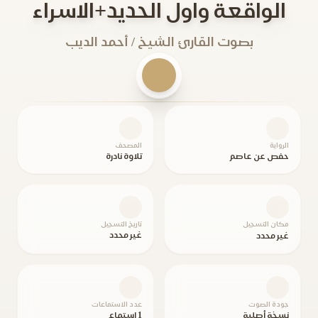
الواقعة واول الحديد+الاسراء
بصوت القارئ الشيخ / أحمد الديب
الرواية
المصحف
حفص عن عاصم
تلاوة نادرة
مكان التسجيل
تاريخ التسجيل
غير محدد
غير محدد
جودة الصوت
عدد الاستماعات
نسخة أصلية
1 استماع