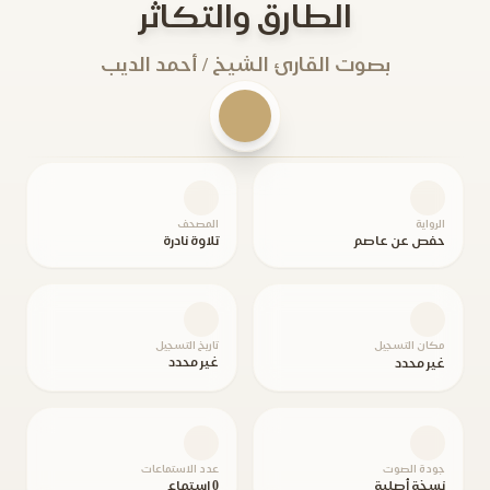
الطارق والتكاثر
بصوت القارئ الشيخ / أحمد الديب
الرواية
المصحف
حفص عن عاصم
تلاوة نادرة
مكان التسجيل
تاريخ التسجيل
غير محدد
غير محدد
جودة الصوت
عدد الاستماعات
نسخة أصلية
0 استماع