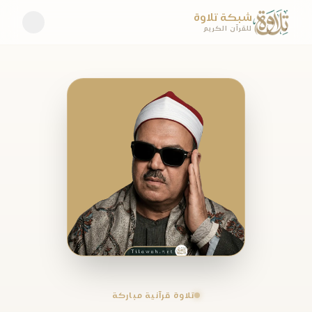
شبكة تلاوة
للقرآن الكريم
تلاوة قرآنية مباركة