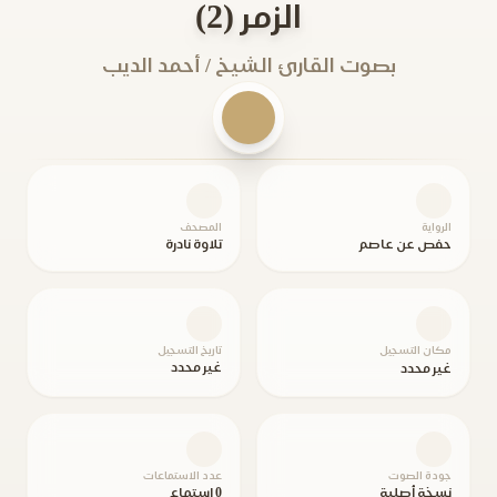
الزمر (2)
بصوت القارئ الشيخ / أحمد الديب
الرواية
المصحف
حفص عن عاصم
تلاوة نادرة
مكان التسجيل
تاريخ التسجيل
غير محدد
غير محدد
جودة الصوت
عدد الاستماعات
نسخة أصلية
0 استماع