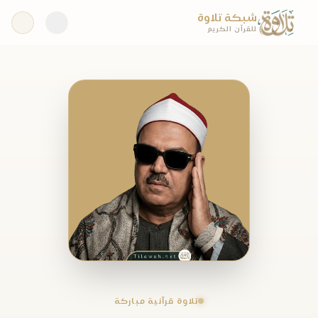
شبكة تلاوة
للقرآن الكريم
تلاوة قرآنية مباركة