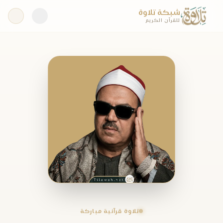
شبكة تلاوة
للقرآن الكريم
تلاوة قرآنية مباركة