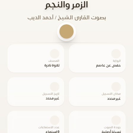
الزمر والنجم
بصوت القارئ الشيخ / أحمد الديب
الرواية
المصحف
حفص عن عاصم
تلاوة نادرة
مكان التسجيل
تاريخ التسجيل
غير محدد
غير محدد
جودة الصوت
عدد الاستماعات
نسخة أصلية
0 استماع