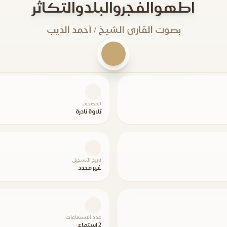
اطهوالفجروالبلدوالتكاثر
بصوت القارئ الشيخ / أحمد الديب
المصحف
تلاوة نادرة
تاريخ التسجيل
غير محدد
عدد الاستماعات
2 استماع