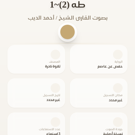
طه (2)~1
بصوت القارئ الشيخ / أحمد الديب
الرواية
المصحف
حفص عن عاصم
تلاوة نادرة
مكان التسجيل
تاريخ التسجيل
غير محدد
غير محدد
جودة الصوت
عدد الاستماعات
نسخة أصلية
3 استماع