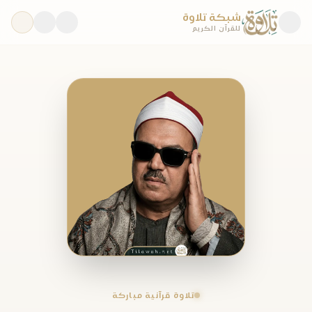
شبكة تلاوة
للقرآن الكريم
تلاوة قرآنية مباركة