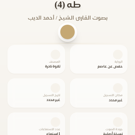
طه (4)
بصوت القارئ الشيخ / أحمد الديب
الرواية
المصحف
حفص عن عاصم
تلاوة نادرة
مكان التسجيل
تاريخ التسجيل
غير محدد
غير محدد
جودة الصوت
عدد الاستماعات
نسخة أصلية
1 استماع