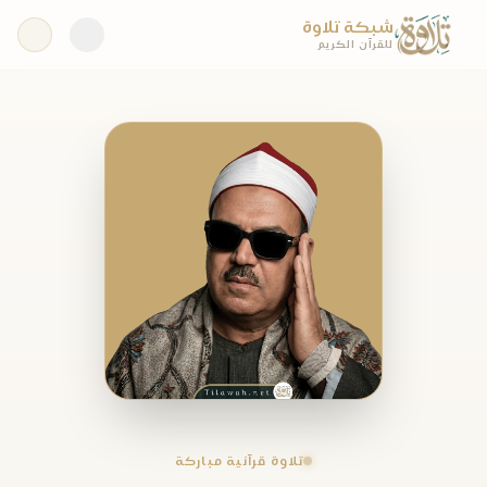
شبكة تلاوة
للقرآن الكريم
تلاوة قرآنية مباركة