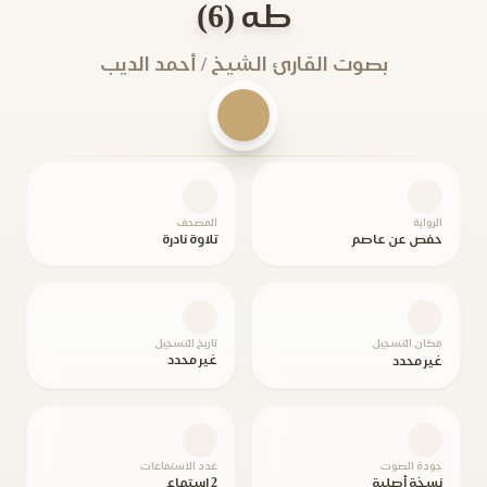
طه (6)
بصوت القارئ الشيخ / أحمد الديب
الرواية
المصحف
حفص عن عاصم
تلاوة نادرة
مكان التسجيل
تاريخ التسجيل
غير محدد
غير محدد
جودة الصوت
عدد الاستماعات
نسخة أصلية
2 استماع