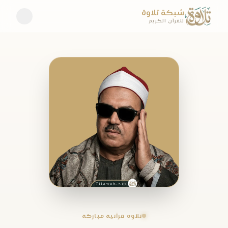
شبكة تلاوة
للقرآن الكريم
تلاوة قرآنية مباركة