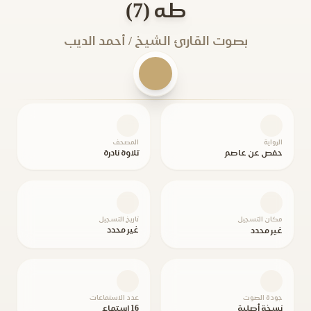
طه (7)
بصوت القارئ الشيخ / أحمد الديب
الرواية
المصحف
حفص عن عاصم
تلاوة نادرة
مكان التسجيل
تاريخ التسجيل
غير محدد
غير محدد
جودة الصوت
عدد الاستماعات
نسخة أصلية
16 استماع