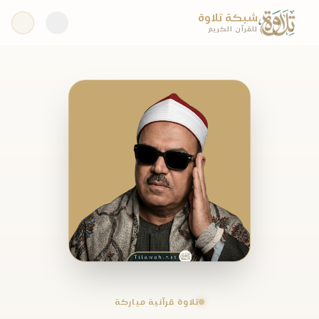
شبكة تلاوة
للقرآن الكريم
تلاوة قرآنية مباركة