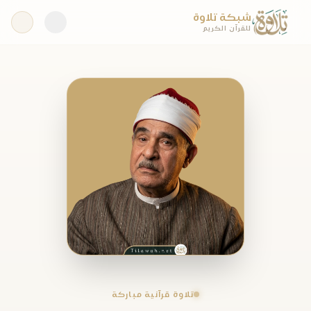
شبكة تلاوة
للقرآن الكريم
تلاوة قرآنية مباركة