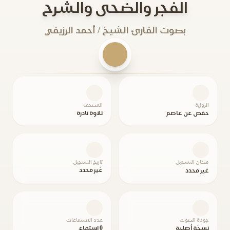
الفجر والضحى والشرح
بصوت القارئ الشيخ / أحمد الرزيقي
الرواية
المصحف
حفص عن عاصم
تلاوة نادرة
مكان التسجيل
تاريخ التسجيل
غير محدد
غير محدد
جودة الصوت
عدد الاستماعات
نسخة أصلية
0 استماع