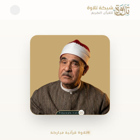
شبكة تلاوة
للقرآن الكريم
تلاوة قرآنية مباركة