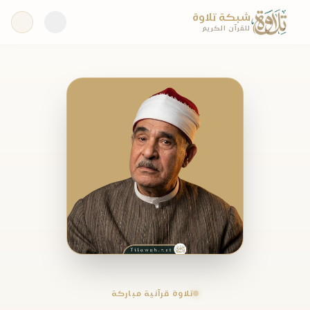
شبكة تلاوة
للقرآن الكريم
تلاوة قرآنية مباركة