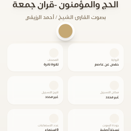
الحج والمؤمنون -قران جمعة
بصوت القارئ الشيخ / أحمد الرزيقي
الرواية
المصحف
حفص عن عاصم
تلاوة نادرة
مكان التسجيل
تاريخ التسجيل
غير محدد
غير محدد
جودة الصوت
عدد الاستماعات
نسخة أصلية
0 استماع