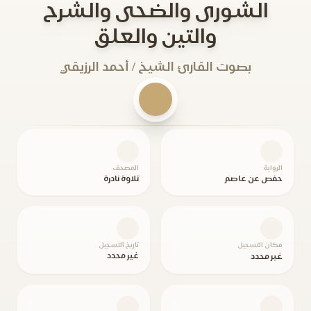
الشورى والضحى والشرح
والتين والعلق
بصوت القارئ الشيخ / أحمد الرزيقي
الرواية
المصحف
حفص عن عاصم
تلاوة نادرة
مكان التسجيل
تاريخ التسجيل
غير محدد
غير محدد