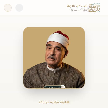
شبكة تلاوة
للقرآن الكريم
تلاوة قرآنية مباركة