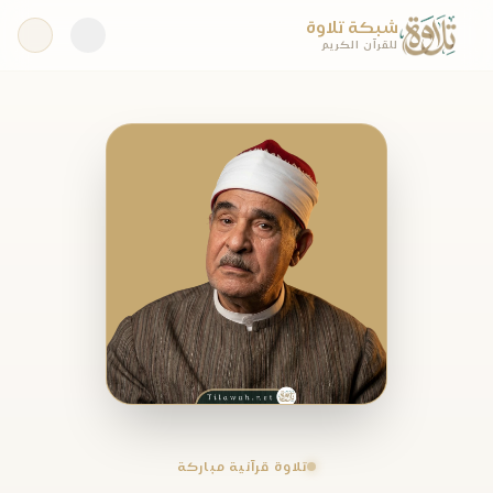
شبكة تلاوة
للقرآن الكريم
تلاوة قرآنية مباركة