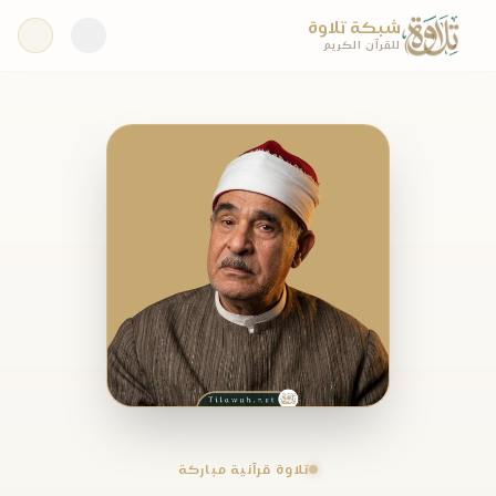
شبكة تلاوة
للقرآن الكريم
تلاوة قرآنية مباركة