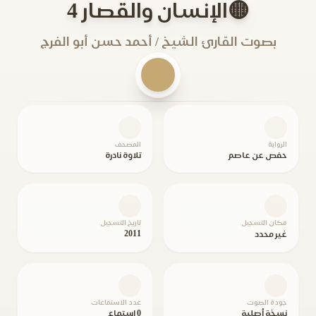
🟡الإنسان والقصار 4
بصوت القارئ الشيخ / أحمد حسن أبو الفرج
الرواية
المصحف
حفص عن عاصم
تلاوة نادرة
مكان التسجيل
تاريخ التسجيل
2011
غير محدد
جودة الصوت
عدد الاستماعات
نسخة أصلية
0 استماع