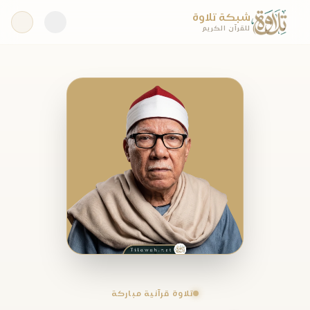
شبكة تلاوة
للقرآن الكريم
تلاوة قرآنية مباركة