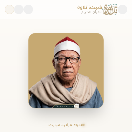
شبكة تلاوة
للقرآن الكريم
تلاوة قرآنية مباركة