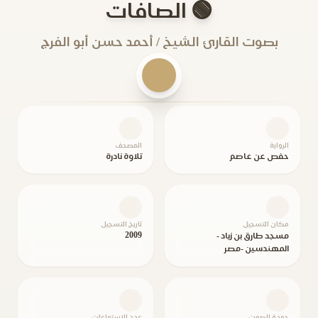
🟢 الصافات
بصوت القارئ الشيخ / أحمد حسن أبو الفرج
الرواية
المصحف
حفص عن عاصم
تلاوة نادرة
مكان التسجيل
تاريخ التسجيل
2009
مسجد طارق بن زياد -
المهندسين -مصر
جودة الصوت
عدد الاستماعات