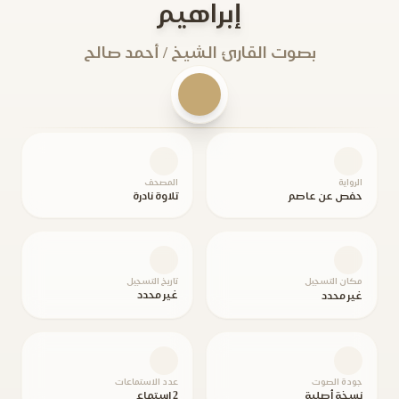
إبراهيم
بصوت القارئ الشيخ / أحمد صالح
الرواية
المصحف
حفص عن عاصم
تلاوة نادرة
مكان التسجيل
تاريخ التسجيل
غير محدد
غير محدد
جودة الصوت
عدد الاستماعات
نسخة أصلية
2 استماع