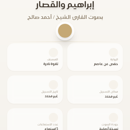
إبراهيم والقصار
بصوت القارئ الشيخ / أحمد صالح
الرواية
المصحف
حفص عن عاصم
تلاوة نادرة
مكان التسجيل
تاريخ التسجيل
غير محدد
غير محدد
جودة الصوت
عدد الاستماعات
نسخة أصلية
5 استماع