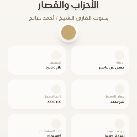
الأحزاب والقصار
بصوت القارئ الشيخ / أحمد صالح
الرواية
المصحف
حفص عن عاصم
تلاوة نادرة
مكان التسجيل
تاريخ التسجيل
غير محدد
غير محدد
جودة الصوت
عدد الاستماعات
نسخة أصلية
6 استماع