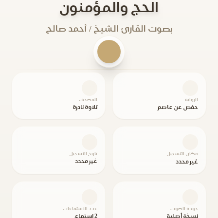
الحج والمؤمنون
بصوت القارئ الشيخ / أحمد صالح
الرواية
المصحف
حفص عن عاصم
تلاوة نادرة
مكان التسجيل
تاريخ التسجيل
غير محدد
غير محدد
جودة الصوت
عدد الاستماعات
نسخة أصلية
2 استماع