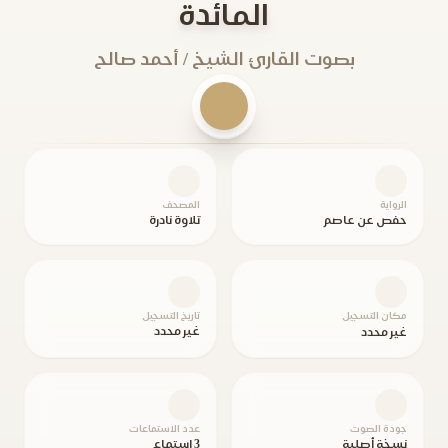
المائدة
بصوت القارئ الشيخ / أحمد صالح
الرواية
المصحف
حفص عن عاصم
تلاوة نادرة
مكان التسجيل
تاريخ التسجيل
غير محدد
غير محدد
جودة الصوت
عدد الاستماعات
نسخة أصلية
3 استماع