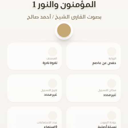
المؤمنون والنور 1
بصوت القارئ الشيخ / أحمد صالح
الرواية
المصحف
حفص عن عاصم
تلاوة نادرة
مكان التسجيل
تاريخ التسجيل
غير محدد
غير محدد
جودة الصوت
عدد الاستماعات
نسخة أصلية
0 استماع