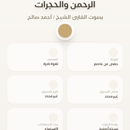
الرحمن والحجرات
بصوت القارئ الشيخ / أحمد صالح
الرواية
المصحف
حفص عن عاصم
تلاوة نادرة
مكان التسجيل
تاريخ التسجيل
غير محدد
غير محدد
جودة الصوت
عدد الاستماعات
نسخة أصلية
0 استماع