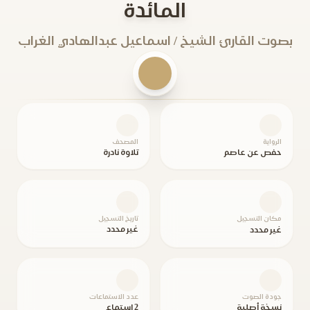
المائدة
بصوت القارئ الشيخ / اسماعيل عبدالهادي الغراب
الرواية
المصحف
حفص عن عاصم
تلاوة نادرة
مكان التسجيل
تاريخ التسجيل
غير محدد
غير محدد
جودة الصوت
عدد الاستماعات
نسخة أصلية
2 استماع