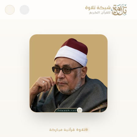
شبكة تلاوة
للقرآن الكريم
تلاوة قرآنية مباركة