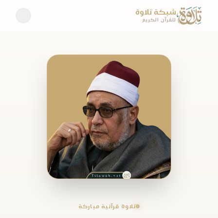
شبكة تلاوة
للقرآن الكريم
تلاوة قرآنية مباركة