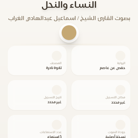
النساء والنحل
بصوت القارئ الشيخ / اسماعيل عبدالهادي الغراب
الرواية
المصحف
حفص عن عاصم
تلاوة نادرة
مكان التسجيل
تاريخ التسجيل
غير محدد
غير محدد
جودة الصوت
عدد الاستماعات
نسخة أصلية
5 استماع