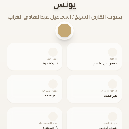
يونس
بصوت القارئ الشيخ / اسماعيل عبدالهادي الغراب
الرواية
المصحف
حفص عن عاصم
تلاوة نادرة
مكان التسجيل
تاريخ التسجيل
غير محدد
غير محدد
جودة الصوت
عدد الاستماعات
نسخة أصلية
13 استماع