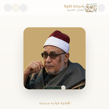
شبكة تلاوة
للقرآن الكريم
تلاوة قرآنية مباركة