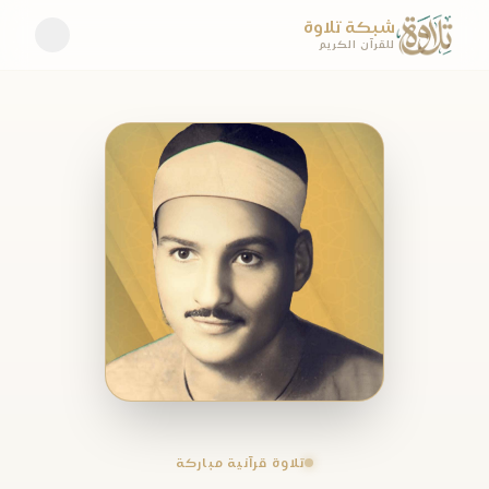
شبكة تلاوة
للقرآن الكريم
تلاوة قرآنية مباركة