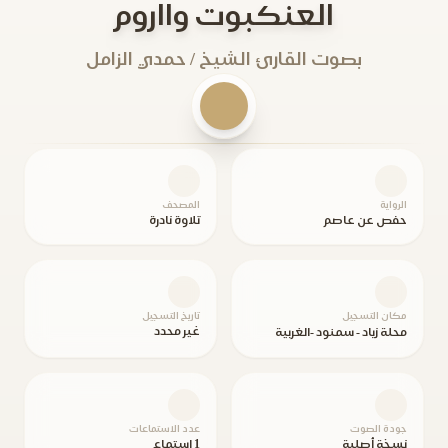
العنكبوت وااروم
بصوت القارئ الشيخ / حمدي الزامل
الرواية
المصحف
حفص عن عاصم
تلاوة نادرة
مكان التسجيل
تاريخ التسجيل
غير محدد
محلة زياد - سمنود -الغربية
جودة الصوت
عدد الاستماعات
نسخة أصلية
1 استماع