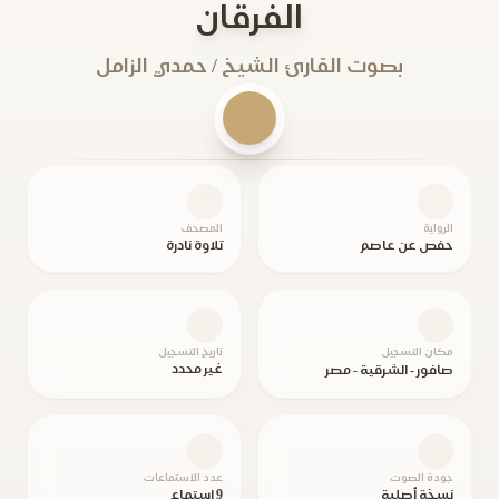
الفرقان
بصوت القارئ الشيخ / حمدي الزامل
الرواية
المصحف
حفص عن عاصم
تلاوة نادرة
مكان التسجيل
تاريخ التسجيل
غير محدد
صافور - الشرقية - مصر
جودة الصوت
عدد الاستماعات
نسخة أصلية
9 استماع