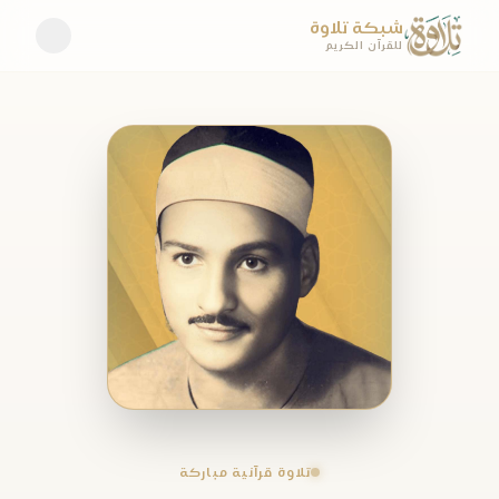
شبكة تلاوة
للقرآن الكريم
تلاوة قرآنية مباركة