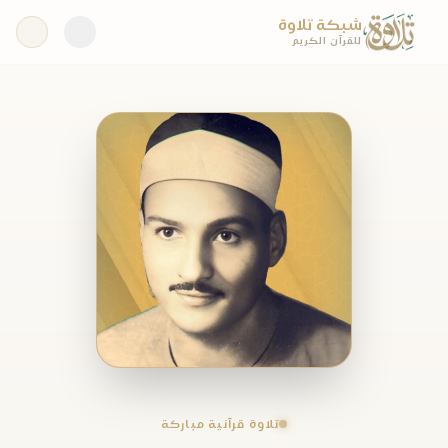
شبكة تلاوة
للقرآن الكريم
تلاوة قرآنية مباركة