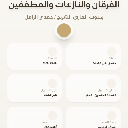
الفرقان والنازعات والمطففين
بصوت القارئ الشيخ / حمدي الزامل
الرواية
المصحف
حفص عن عاصم
تلاوة نادرة
مكان التسجيل
تاريخ التسجيل
غير محدد
مسجد الحسين - مصر
جودة الصوت
عدد الاستماعات
نسخة أصلية
8 استماع