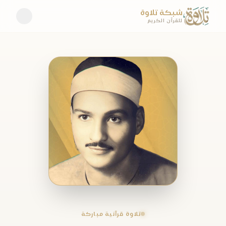
شبكة تلاوة
للقرآن الكريم
تلاوة قرآنية مباركة