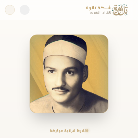
شبكة تلاوة
للقرآن الكريم
تلاوة قرآنية مباركة