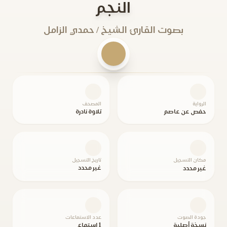
النجم
بصوت القارئ الشيخ / حمدي الزامل
الرواية
المصحف
حفص عن عاصم
تلاوة نادرة
مكان التسجيل
تاريخ التسجيل
غير محدد
غير محدد
جودة الصوت
عدد الاستماعات
نسخة أصلية
1 استماع