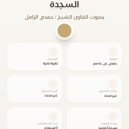
السجدة
بصوت القارئ الشيخ / حمدي الزامل
الرواية
المصحف
حفص عن عاصم
تلاوة نادرة
مكان التسجيل
تاريخ التسجيل
غير محدد
غير محدد
جودة الصوت
عدد الاستماعات
نسخة أصلية
3 استماع