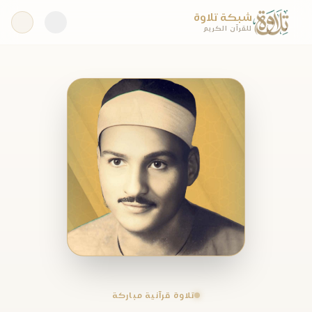
شبكة تلاوة
للقرآن الكريم
تلاوة قرآنية مباركة