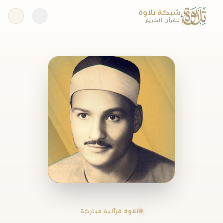
شبكة تلاوة
للقرآن الكريم
تلاوة قرآنية مباركة