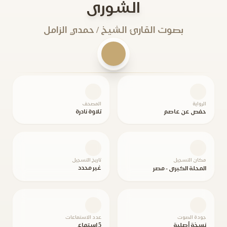
الشورى
بصوت القارئ الشيخ / حمدي الزامل
الرواية
المصحف
حفص عن عاصم
تلاوة نادرة
مكان التسجيل
تاريخ التسجيل
غير محدد
المحلة الكبرى - مصر
جودة الصوت
عدد الاستماعات
نسخة أصلية
5 استماع