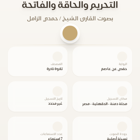
التحريم والحاقة والفاتحة
بصوت القارئ الشيخ / حمدي الزامل
الرواية
المصحف
حفص عن عاصم
تلاوة نادرة
مكان التسجيل
تاريخ التسجيل
غير محدد
محلة دمنة - الدقهلية - مصر
جودة الصوت
عدد الاستماعات
نسخة أصلية
7 استماع