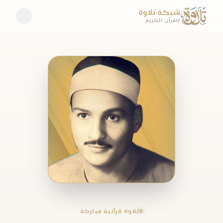
شبكة تلاوة
للقرآن الكريم
تلاوة قرآنية مباركة